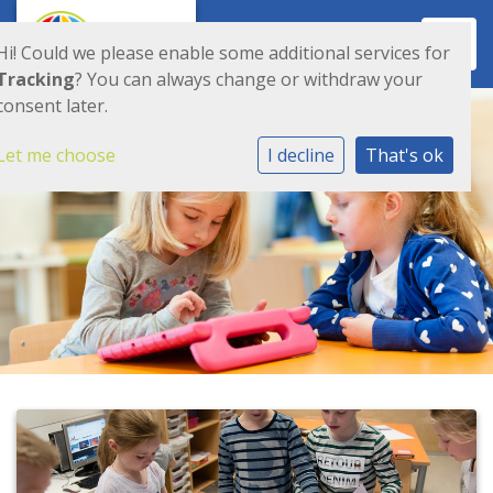
Toggl
Hi! Could we please enable some additional services for
Tracking
? You can always change or withdraw your
consent later.
Let me choose
I decline
That's ok