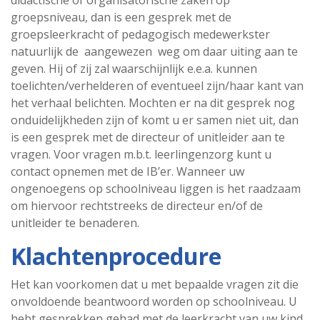
didactische of organisatorische zaken op
groepsniveau, dan is een gesprek met de
groepsleerkracht of pedagogisch medewerkster
natuurlijk de aangewezen weg om daar uiting aan te
geven. Hij of zij zal waarschijnlijk e.e.a. kunnen
toelichten/verhelderen of eventueel zijn/haar kant van
het verhaal belichten. Mochten er na dit gesprek nog
onduidelijkheden zijn of komt u er samen niet uit, dan
is een gesprek met de directeur of unitleider aan te
vragen. Voor vragen m.b.t. leerlingenzorg kunt u
contact opnemen met de IB’er. Wanneer uw
ongenoegens op schoolniveau liggen is het raadzaam
om hiervoor rechtstreeks de directeur en/of de
unitleider te benaderen.
Klachtenprocedure
Het kan voorkomen dat u met bepaalde vragen zit die
onvoldoende beantwoord worden op schoolniveau. U
hebt gesprekken gehad met de leerkracht van uw kind,