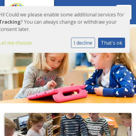
Toggl
Hi! Could we please enable some additional services for
Tracking
? You can always change or withdraw your
consent later.
Let me choose
I decline
That's ok